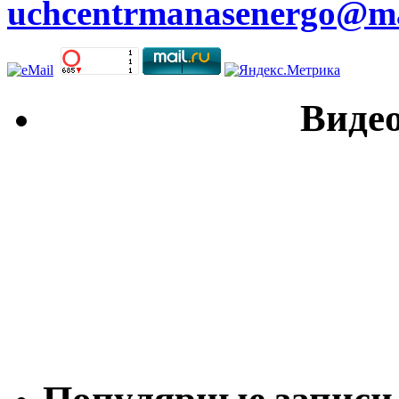
uchcentrmanasenergo@ma
Видео